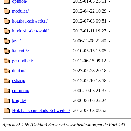
opinion/
2019-01-05 23:51
-
modules/
2012-04-22 10:29
-
kotabau-schweden/
2012-07-03 09:51
-
kinder-in-den-wald/
2013-01-11 19:27
-
java/
2006-11-08 21:40
-
italien05/
2010-05-15 15:05
-
gesundheit/
2011-06-15 09:12
-
debian/
2023-02-28 20:18
-
csharp/
2012-02-10 18:58
-
common/
2006-10-03 21:37
-
brigitte/
2006-06-06 22:24
-
Holzhausbaudetails-Schweden/
2012-07-03 09:52
-
Apache/2.4.68 (Debian) Server at www.heute-morgen.de Port 443